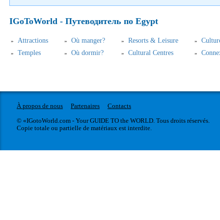
IGoToWorld - Путеводитель по Egypt
Аttractions
Où manger?
Resorts & Leisure
Cultur
Temples
Où dormir?
Cultural Centres
Connex
À propos de nous
Partenaires
Contacts
© «IGotoWorld.com - Your GUIDE TO the WORLD. Tous droits réservés.
Copie totale ou partielle de matériaux est interdite.