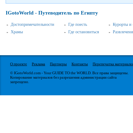
IGotoWorld - Путеводитель по Египту
Достопримечательности
Где поесть
Курорты и
Храмы
Где остановиться
Развлечен
О проекте
Реклама
Партнеры
Контакты
Перепечатка материало
© IGotoWorld.com - Your GUIDE TO the WORLD. Все права защищены.
Копирование материалов без разрешения администрации сайта
запрещено.